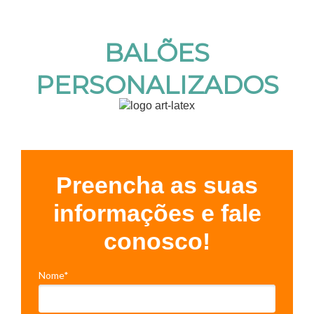
BALÕES
PERSONALIZADOS
Preencha as suas
informações e fale
conosco!
Nome*